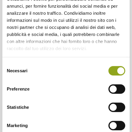
annunci, per fornire funzionalità dei social media e per
analizzare il nostro traffico. Condividiamo inoltre
informazioni sul modo in cui utilizzi il nostro sito con i
nostri partner che si occupano di analisi dei dati web,
pubblicità e social media, i quali potrebbero combinarle
27/10/2022
con altre informazioni che hai fornito loro o che hanno
raccolto dal tuo utilizzo dei loro servizi.
Proud to live here!
Prende il via la campagna “Proud to live here”, promossa
Selezione
dai cittadini del quartiere Cascina Merlata/UpTown
Necessari
del
insieme a Cascina Merlata SPAZIOVIVO.
consenso
Preferenze
Continua a leggere
Statistiche
Marketing