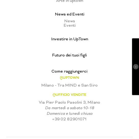
Arte in uptown
News ed Eventi
News
Eventi
Investire in UpTown
Futuro dei tuoi figli
Come raggiungerci
UPTOWN
Milano - Tra MIND e San Siro
UFFICIO VENDITE
Via Pier Paolo Pasolini 3, Milano
Da martedì a sabato 10-18
Domenica e lunedì chiuso
+39 02 82901071