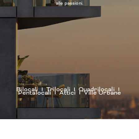
alle passioni.
Bilocali
Trilocali
Quadrilocali
Pentalocali
Attici
Ville Urbane