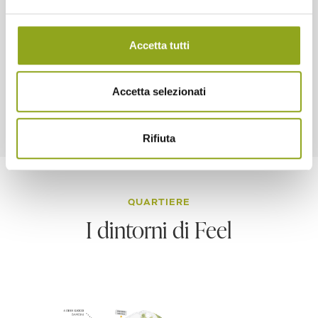
3000 mq di verde, uno spazio protetto e intimo su cui
Accetta tutti
affacciano tutti gli appartamenti di Feel UpTown. Isole
verdeggianti, bordure e siepi che conciliano privacy e
connessione con la natura e la città circostante.
Accetta selezionati
Rifiuta
QUARTIERE
I dintorni di Feel