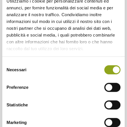
Utilizziamo i cookie per personalizzare contenuti ed
annunci, per fornire funzionalità dei social media e per
analizzare il nostro traffico. Condividiamo inoltre
informazioni sul modo in cui utilizzi il nostro sito con i
nostri partner che si occupano di analisi dei dati web,
pubblicità e social media, i quali potrebbero combinarle
15/06/2026
con altre informazioni che hai fornito loro o che hanno
La decima edizione della UpTown Green
raccolto dal tuo utilizzo dei loro servizi.
Week è stata straordinaria!
Decima UpTown Green Week, dall'8 al 14 giugno 2026:
Selezione
il parco e l'aia di Cascina Spazio Vivo protagonisti,
Necessari
del
nell'unico quartiere certificato sostenibile di Milano.
consenso
Preferenze
Continua a leggere
Statistiche
Marketing