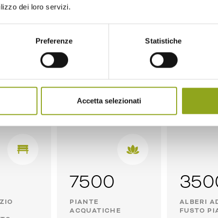
lizzo dei loro servizi.
Preferenze
Statistiche
 Urbano dinamico, in cui la biodiver
in ogni angolo
Accetta selezionati
7500
350
ZIO
PIANTE
ALBERI A
ACQUATICHE
FUSTO PI