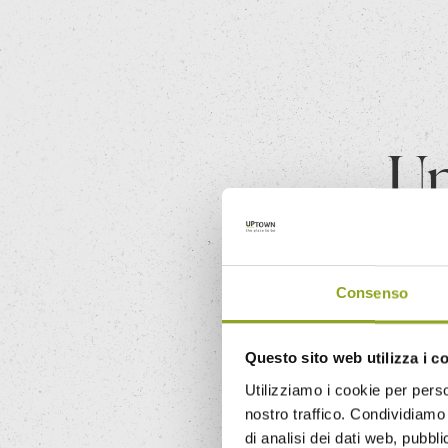
Up
certif
Consenso
UpTown Milano è il primo 
che analizza con rigo
Questo sito web utilizza i c
Utilizziamo i cookie per perso
nostro traffico. Condividiamo 
di analisi dei dati web, pubbl