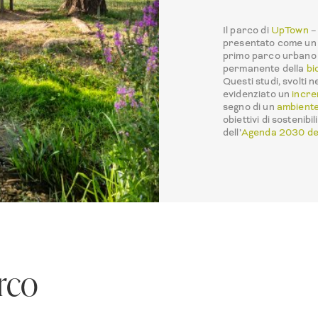
Il parco di
UpTown
– 
presentato come un p
primo parco urbano 
permanente della
bi
Questi studi, svolti 
evidenziato un
incre
segno di un
ambiente
obiettivi di sostenibil
dell’
Agenda 2030 de
arco