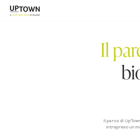
Il pa
bi
Il parco di UpTown
intrapreso un mo