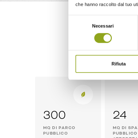
che hanno raccolto dal tuo uti
Selezione
Necessari
del
Un Habitat
consenso
Rifiuta
300
24
MQ DI PARCO
MQ DI SPA
PUBBLICO
PUBBLICO