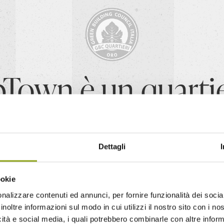
Town è un quarti
icato
GBC
Quartie
Dettagli
distretto in Italia ad aver intrapreso il percorso di certificazione GBC
re le fasi progettuali e realizzative, mira a garantire prestazioni di ec
ookie
sostenibilità ambientale, infrastrutture e edifici.
nalizzare contenuti ed annunci, per fornire funzionalità dei socia
inoltre informazioni sul modo in cui utilizzi il nostro sito con i n
icità e social media, i quali potrebbero combinarle con altre inform