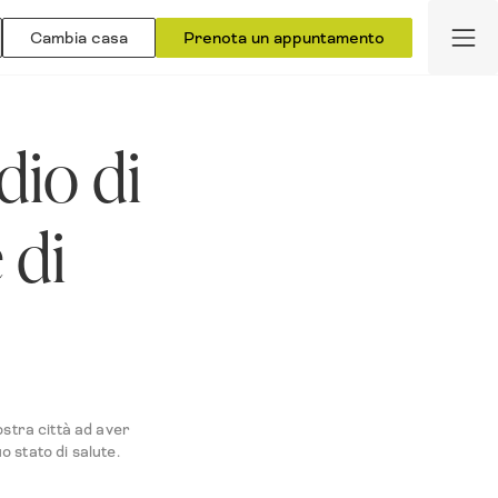
Cambia casa
Prenota un appuntamento
dio di
 di
ostra città ad aver
 stato di salute.