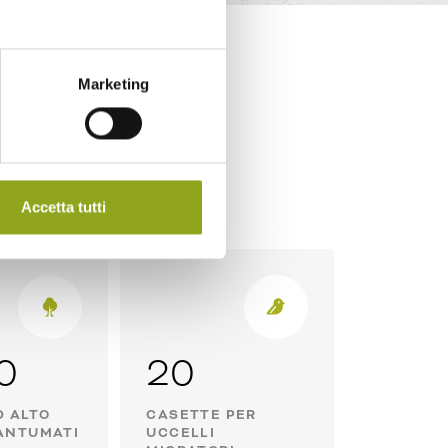
Marketing
sità
fiorisce
Accetta tutti
0
20
D ALTO
CASETTE PER
ANTUMATI
UCCELLI