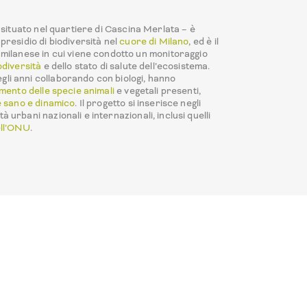
situato nel quartiere di Cascina Merlata – è
residio di biodiversità nel
cuore di Milano
, ed è il
milanese in cui viene condotto un monitoraggio
odiversità
e dello stato di salute dell’ecosistema.
negli anni collaborando con biologi, hanno
mento delle specie animali
e vegetali presenti,
 sano e dinamico
. Il progetto si inserisce negli
ità urbani nazionali e internazionali, inclusi quelli
ll’ONU
.