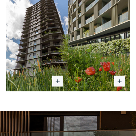
Scandurra
ZDA Zanetti
Studio
Design
Architettura