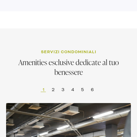
SERVIZI CONDOMINIALI
Amenities esclusive dedicate al tuo
benessere
1
2
3
4
5
6