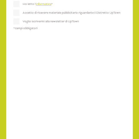
Ho letto l'
informativa
*
Accetto di ricevere materiale pubblicitario riguardante il Distretto UpTown
Voglio iscrivermi alla newsletter di UpTown
*campi obbligatori