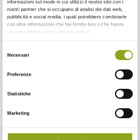
informazioni sul modo in cui utilizzi il nostro sito con i
24/07/2026 DALLE 08:30 ALLE 09:30
nostri partner che si occupano di analisi dei dati web,
pubblicità e social media, i quali potrebbero combinarle
Fitness Ballet per un risveglio elegante
con altre informazioni che hai fornito loro o che hanno
e tonificante
raccolto dal tuo utilizzo dei loro servizi.
Ogni venerdì mattina alle 8:30, vieni a scoprire il Body
Ballet nella conference hall della Cascina: 45 minuti di
esercizi per allungare il corpo, migliorare la postura e
Selezione
tonificare i muscoli unendo la grazia del balletto.
Necessari
del
consenso
Continua a leggere
Preferenze
Statistiche
1
2
3
Marketing