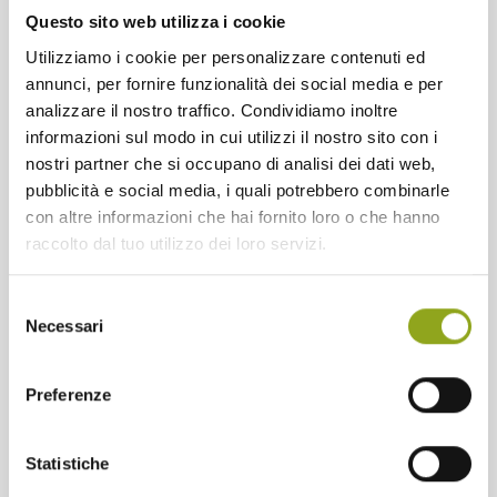
nelle acque superficiali, come cambiamenti chimici o 
Questo sito web utilizza i cookie
batteriologici. Si verifica anche il consumo delle risorse 
idriche.
Utilizziamo i cookie per personalizzare contenuti ed
annunci, per fornire funzionalità dei social media e per
Un esempio pratico? Durante la costruzione di una nuova 
analizzare il nostro traffico. Condividiamo inoltre
metropolitana, si controlla che i lavori non alterino il regime 
idrico della zona.
informazioni sul modo in cui utilizzi il nostro sito con i
nostri partner che si occupano di analisi dei dati web,
pubblicità e social media, i quali potrebbero combinarle
con altre informazioni che hai fornito loro o che hanno
raccolto dal tuo utilizzo dei loro servizi.
Selezione
Necessari
del
consenso
Preferenze
Statistiche