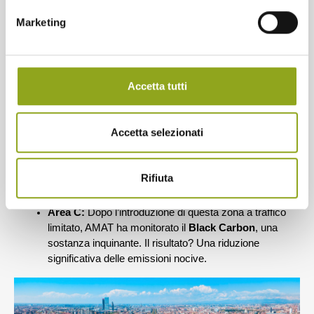
Marketing
Milano e il monitoraggio ambientale
Milano 
è un ottimo esempio di città che punta sul 
Accetta tutti
monitoraggio ambientale. Essendo un centro economico e 
una delle città più inquinate d’Italia, ha bisogno di un controllo 
costante. 
Accetta selezionati
Alcuni progetti interessanti:
Linea metro M4:
 Durante i lavori, sono stati monitorati 
Rifiuta
aspetti come il rumore, la qualità dell’aria, l’impatto sul 
traffico e lo stato delle falde acquifere.
Area C:
 Dopo l’introduzione di questa zona a traffico 
limitato, AMAT ha monitorato il 
Black Carbon
, una 
sostanza inquinante. Il risultato? Una riduzione 
significativa delle emissioni nocive.