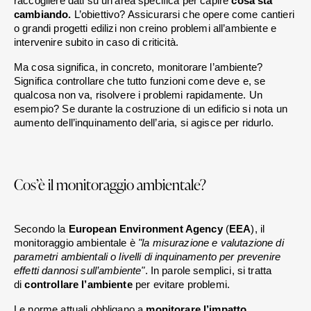
raccogliere dati su un’area specifica per capire
 cosa sta 
cambiando. 
L’obiettivo? Assicurarsi che opere come cantieri 
o grandi progetti edilizi non creino problemi all’ambiente e 
intervenire subito in caso di criticità.
Ma cosa significa, in concreto, monitorare l’ambiente? 
Significa controllare che tutto funzioni come deve e, se 
qualcosa non va, risolvere i problemi rapidamente. Un 
esempio? Se durante la costruzione di un edificio si nota un 
aumento dell’inquinamento dell’aria, si agisce per ridurlo.
Cos’è il monitoraggio ambientale?
Secondo la
 European Environment Agency 
(
EEA
), il 
monitoraggio ambientale è 
"la misurazione e valutazione di 
parametri ambientali o livelli di inquinamento per prevenire 
effetti dannosi sull’ambiente"
. In parole semplici, si tratta 
di 
controllare l’ambiente 
per evitare problemi.
Le norme attuali obbligano a
 monitorare l’impatto 