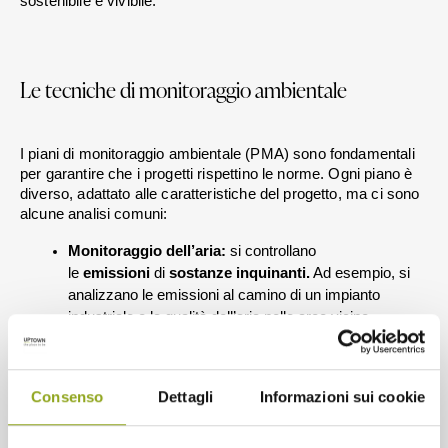
sostenibile e vivibile.
Le tecniche di monitoraggio ambientale
I piani di monitoraggio ambientale (PMA) sono fondamentali 
per garantire che i progetti rispettino le norme. Ogni piano è 
diverso, adattato alle caratteristiche del progetto, ma ci sono 
alcune analisi comuni:
Monitoraggio dell’aria:
 si controllano 
le 
emissioni 
di 
sostanze inquinanti.
 Ad esempio, si 
analizzano le emissioni al camino di un impianto 
industriale o la qualità dell’aria nelle aree vicine.
Monitoraggio del suolo:
 si studia il terreno per 
rilevare contaminazioni da metalli pesanti o sostanze 
chimiche. Spesso, le 
particelle inquinanti
 cadono al 
Consenso
Dettagli
Informazioni sui cookie
suolo trasportate dal vento.
Monitoraggio delle acque:
 si analizzano le variazioni 