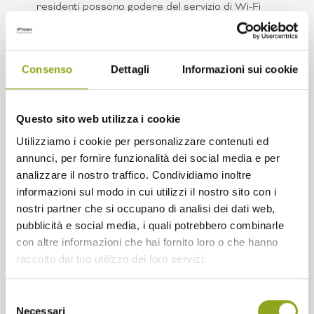
residenti possono godere del servizio di Wi-Fi
pubblico, di videosorveglianza e vigilanza in tutto il
quartiere, dell’utilizzo di smart key (chiavi elettroniche)
e di sistemi di sicurezza all’avanguardia.
Consenso
Dettagli
Informazioni sui cookie
Rispetto dell’ambiente
: come UPTOWN siamo il
primo quartiere italiano a impatto zero e carbon free,
supportato da teleriscaldamento, geotermia e con
Questo sito web utilizza i cookie
edifici di classe A3;
Servizi e benessere smart
: i residenti hanno a
Utilizziamo i cookie per personalizzare contenuti ed
disposizione una conference hall, un market di
annunci, per fornire funzionalità dei social media e per
prodotti agricoli a km0, aree per smart working,
analizzare il nostro traffico. Condividiamo inoltre
palestre e aree wellness integrati all’interno delle
informazioni sul modo in cui utilizzi il nostro sito con i
residenze UPTOWN;
nostri partner che si occupano di analisi dei dati web,
Salute:
in UPTOWN mettiamo a disposizione
pubblicità e social media, i quali potrebbero combinarle
poliambulatori specialistici, medico di base e servizi
con altre informazioni che hai fornito loro o che hanno
welfare;
raccolto dal tuo utilizzo dei loro servizi.
Area Pet
: oltre ai 300.000 metri quadrati di parco
con aree cani divise per stazza, ogni residenza in
Selezione
UPTOWN ha lo spazio idoneo per accogliere animali
Necessari
del