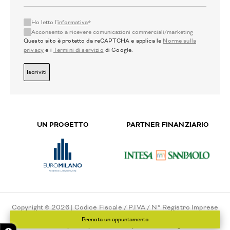
Ho letto l'
informativa
*
Acconsento a ricevere comunicazioni commerciali/marketing
Questo sito è protetto da reCAPTCHA e applica le
Norme sulla
privacy
e i
Termini di servizio
di Google.
Iscriviti
UN PROGETTO
PARTNER FINANZIARIO
Copyright © 2026 | Codice Fiscale / P.IVA / N° Registro Imprese
di Milano - 02775550151 - N° REA 111546
Prenota un appuntamento
Privacy Policy
Cookie Policy
Cookie settings