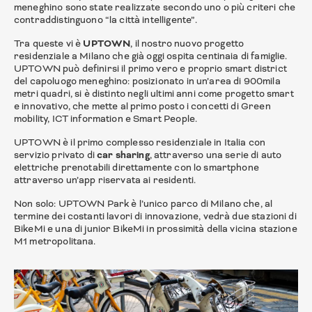
meneghino sono state realizzate secondo uno o più criteri che
contraddistinguono “la città intelligente”.
Tra queste vi è
UPTOWN
, il nostro nuovo progetto
residenziale a Milano che già oggi ospita centinaia di famiglie.
UPTOWN può definirsi il primo vero e proprio smart district
del capoluogo meneghino: posizionato in un’area di 900mila
metri quadri, si è distinto negli ultimi anni come progetto smart
e innovativo, che mette al primo posto i concetti di Green
mobility, ICT information e Smart People.
UPTOWN è il primo complesso residenziale in Italia con
servizio privato di
car sharing
, attraverso una serie di auto
elettriche prenotabili direttamente con lo smartphone
attraverso un’app riservata ai residenti.
Non solo: UPTOWN Park è l’unico parco di Milano che, al
termine dei costanti lavori di innovazione, vedrà due stazioni di
BikeMi e una di junior BikeMi in prossimità della vicina stazione
M1 metropolitana.