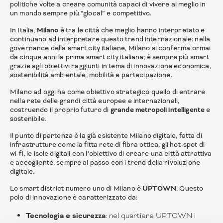
politiche volte a creare comunità capaci di vivere al meglio in
un mondo sempre più “glocal” e competitivo.
In Italia,
Milano
è tra le città che meglio hanno interpretato e
continuano ad interpretare questo trend internazionale: nella
governance della smart city italiane, Milano si conferma ormai
da cinque anni la prima smart city italiana; è sempre più smart
grazie agli obiettivi raggiunti in tema di innovazione economica,
sostenibilità ambientale, mobilità e partecipazione.
Milano ad oggi ha come obiettivo strategico quello di entrare
nella rete delle grandi città europee e internazionali,
costruendo il proprio futuro di
grande metropoli intelligente
e
sostenibile.
Il punto di partenza è la già esistente Milano digitale, fatta di
infrastrutture come la fitta rete di fibra ottica, gli hot-spot di
wi-fi, le isole digitali con l’obiettivo di creare una città attrattiva
e accogliente, sempre al passo con i trend della rivoluzione
digitale.
Lo smart district numero uno di Milano è
UPTOWN
. Questo
polo di innovazione è caratterizzato da:
Tecnologia e sicurezza
: nel quartiere UPTOWN i