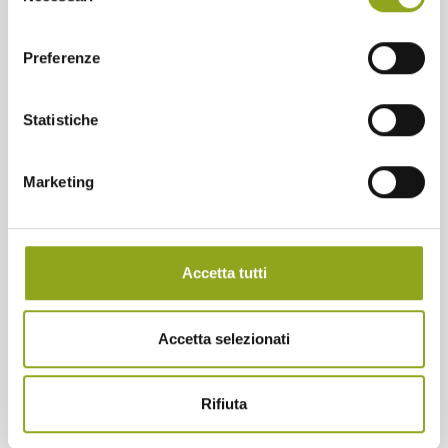
domestici e, a partire dal 2021, sarà disponibile uno
consenso
studio veterinario;
Preferenze
Sport
: all’interno dello smart district, i residenti hanno
a disposizione 10km di piste ciclabili, percorsi running,
skate park, campi da volley, basket;
Statistiche
Marketing
Accetta tutti
Accetta selezionati
Rifiuta