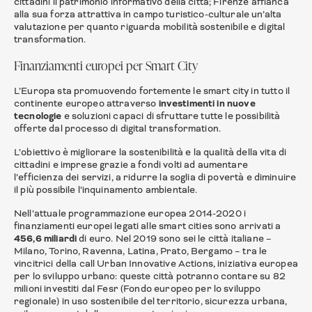
cittadini il patrimonio informativo della città; Firenze affianca
alla sua forza attrattiva in campo turistico-culturale un’alta
valutazione per quanto riguarda mobilità sostenibile e digital
transformation.
Finanziamenti europei per Smart City
L’Europa sta promuovendo fortemente le smart city in tutto il
continente europeo attraverso
investimenti in nuove
tecnologie
e soluzioni capaci di sfruttare tutte le possibilità
offerte dal processo di digital transformation.
L’obiettivo è migliorare la sostenibilità e la qualità della vita di
cittadini e imprese grazie a fondi volti ad aumentare
l’efficienza dei servizi, a ridurre la soglia di povertà e diminuire
il più possibile l’inquinamento ambientale.
Nell’attuale programmazione europea 2014-2020 i
finanziamenti europei legati alle smart cities sono arrivati a
456,6 miliardi
di euro. Nel 2019 sono sei le città italiane –
Milano, Torino, Ravenna, Latina, Prato, Bergamo – tra le
vincitrici della call Urban Innovative Actions, iniziativa europea
per lo sviluppo urbano: queste città potranno contare su 82
milioni investiti dal Fesr (Fondo europeo per lo sviluppo
regionale) in uso sostenibile del territorio, sicurezza urbana,