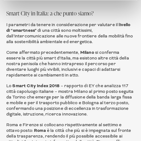
Smart City in Italia: a che punto siamo?
I parametri da tenere in considerazione per valutare il
livello
di “smartness”
di una città sono moltissimi,
dall’intercomunicazione alle nuove frontiere della mobilità fino
alla sostenibilità ambientale ed energetica.
Come affermato precedentemente,
Milano
si conferma
essere la città più smart d’Italia, ma esistono altre città della
nostra penisola che hanno intrapreso il percorso per
diventare luoghi più vivibili, inclusivi e capaci di adattarsi
rapidamente ai cambiamenti in atto.
Lo
Smart City Index 2018
– rapporto di EY che analizza 117
città capoluogo italiane – mostra Milano al primo posto seguita
da Torino che emerge per la diffusione della banda larga fissa
e mobile e per il trasporto pubblico e Bologna al terzo posto,
confermando una posizione di eccellenza in trasformazione
digitale, istruzione, ricerca innovazione.
Roma e Firenze si collocano rispettivamente al settimo e
ottavo posto:
Roma
è la città che più si è impegnata sul fronte
della trasparenza, rendendo il più possibile accessibile ai