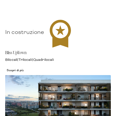
In costruzione
Top Level
Bliss UpTown
Bilocali
|
Trilocali
|
Quadrilocali
Scopri di più