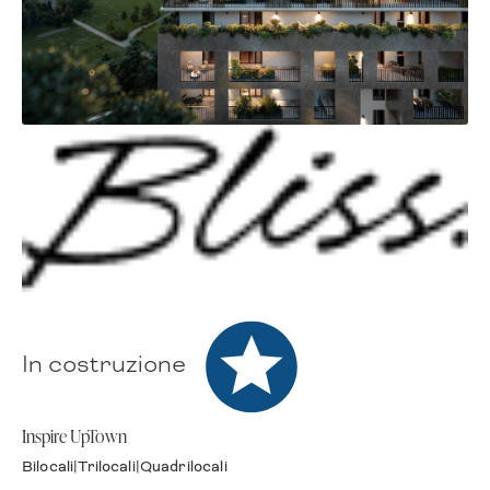
In costruzione
Premium
Inspire UpTown
Bilocali
|
Trilocali
|
Quadrilocali