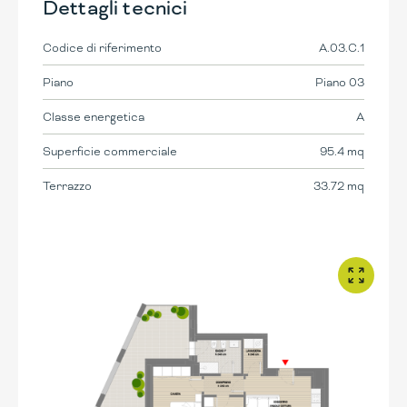
Dettagli tecnici
Codice di riferimento
A.03.C.1
Piano
Piano 03
Classe energetica
A
Superficie commerciale
95.4 mq
Terrazzo
33.72 mq