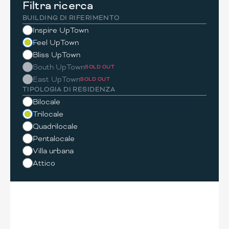
Filtra ricerca
BUILDING DI RIFERIMENTO
Inspire UpTown
Feel UpTown
Bliss UpTown
South UpTown
SOLD OUT
East UpTown
SOLD OUT
TIPOLOGIA DI RESIDENZA
Bilocale
Trilocale
Quadrilocale
Pentalocale
Villa urbana
Attico