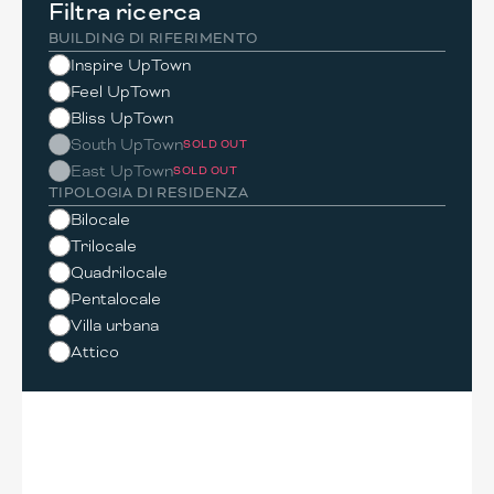
Filtra ricerca
BUILDING DI RIFERIMENTO
Inspire UpTown
Feel UpTown
Bliss UpTown
South UpTown
SOLD OUT
East UpTown
SOLD OUT
TIPOLOGIA DI RESIDENZA
Bilocale
Trilocale
Quadrilocale
Pentalocale
Villa urbana
Attico