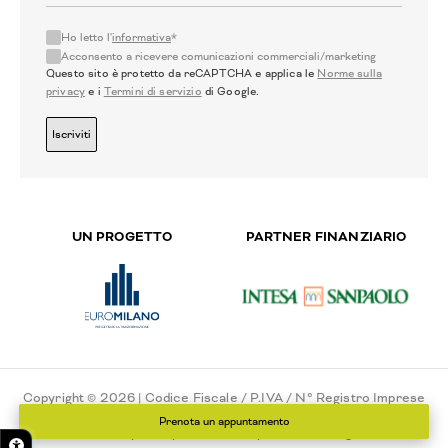
Ho letto l'
informativa
*
Acconsento a ricevere comunicazioni commerciali/marketing
Questo sito è protetto da reCAPTCHA e applica le
Norme sulla
privacy
e i
Termini di servizio
di Google.
Iscriviti
UN PROGETTO
PARTNER FINANZIARIO
Copyright © 2026 | Codice Fiscale / P.IVA / N° Registro Imprese
di Milano - 02775550151 - N° REA 111546
Prenota un appuntamento
Privacy Policy
Cookie Policy
Cookie settings