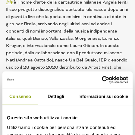
Iris
è il nome d’arte della cantautrice milanese Angela Ieriti.
Il suo progetto discografico cantautorale nasce dopo anni
di gavetta live che la porta a esibirsi in centinaia di date in
giro per l’Italia, arrivando negli ultimi anni ad aprire i
concerti di nomi importanti della musica indipendente
italiana, quali Bianco, Vallanzaska, Giorgieness, Lorenzo
Kruger, e internazionale come Laura Gibson. In questo
periodo, dalla collaborazione con il produttore milanese
Nati (Andrea Cattaldo), nasce
Un Bel Guaio
, l'EP d'esordio
uscito il 28 agosto 2020 distribuito da Artist First, che
l'ha portata, tra l'altro, ad esibirsi sul palco di Radio Deejay
a Riccione per l'edizione 2020 di
Deejay On Stage
e ad
essere inserita, con il brano "Guaio" nelle playlist editoriali
di Spotify "
New Music Friday Italia
" e "
Scuola Indie
".
In
Consenso
Dettagli
Informazioni sui cookie
collaborazione con
Mare Culturale Urbano.
Questo sito web utilizza i cookie
Utilizziamo i cookie per personalizzare contenuti ed
annunci, per fornire funzionalità dei social media e per