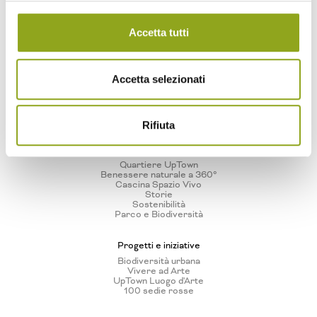
Accetta tutti
Home
La tua casa in UpTown
Accetta selezionati
Tutti gli edifici
— Bliss UpTown
— Inspire UpTown
— Feel UpTown
Rifiuta
Quartiere
Quartiere UpTown
Benessere naturale a 360°
Cascina Spazio Vivo
Storie
Sostenibilità
Parco e Biodiversità
Progetti e iniziative
Biodiversità urbana
Vivere ad Arte
UpTown Luogo d'Arte
100 sedie rosse