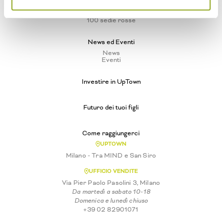
Vivere ad Arte
UpTown Luogo d'Arte
100 sedie rosse
News ed Eventi
News
Eventi
Investire in UpTown
Futuro dei tuoi figli
Come raggiungerci
UPTOWN
Milano - Tra MIND e San Siro
UFFICIO VENDITE
Via Pier Paolo Pasolini 3, Milano
Da martedì a sabato 10-18
Domenica e lunedì chiuso
+39 02 82901071