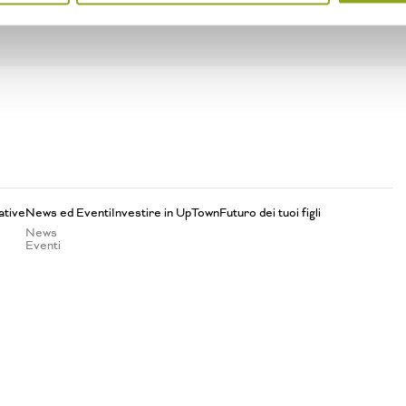
lla programmazione della UpTown Green Week 2025.
iative
News ed Eventi
Investire in UpTown
Futuro dei tuoi figli
News
Eventi