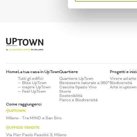
L'attività rientra ne
Home
La tua casa in UpTown
Quartiere
Progetti e iniz
Tutti gli edifici
Quartiere UpTown
Vivere ad arte
— Bliss UpTown
Benessere naturale a 360°
Biodiversità
— Inspire UpTown
Cascina Spazio Vivo
Arte in uptown
— Feel UpTown
Storie
Sostenibilità
Parco e Biodiversità
Come raggiungerci
UPTOWN
Milano - Tra MIND e San Siro
UFFICIO VENDITE
Via Pier Paolo Pasolini 3, Milano