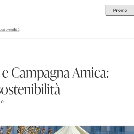
Promo
stenibilità
i e Campagna Amica:
sostenibilità
 0.