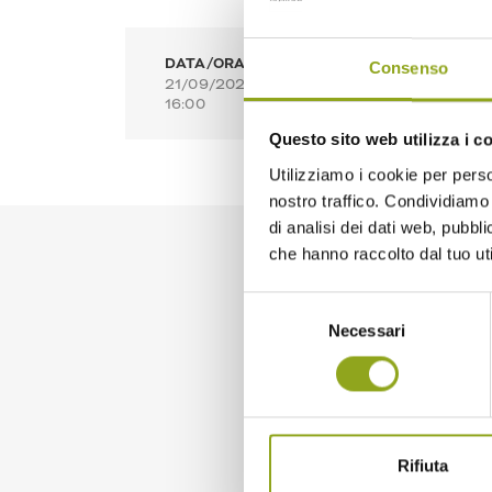
DATA/ORA
LU
Consenso
21/09/2025 dalle 09:00 alle
Aia 
16:00
Paso
Questo sito web utilizza i c
Utilizziamo i cookie per perso
nostro traffico. Condividiamo 
di analisi dei dati web, pubbl
che hanno raccolto dal tuo uti
Domenica 21 settembre
genuini e di stagione,
Selezione
specialità tipiche local
Necessari
del
Tutti i prodotti che tr
consenso
garantendo la massima
Un'opportunità concre
ambientale delle nostr
Durante la giornata a
completa disposizione p
stagionalità dei prodo
Rifiuta