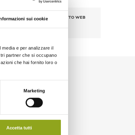
OSTO
SITO WEB
Informazioni sui cookie
€
-
l media e per analizzare il
ostri partner che si occupano
azioni che hai fornito loro o
n prodotti freschi,
, verdura, ortaggi e
Marketing
si dell'ambiente,
zione dell'impatto
saranno a vostra
tura sostenibile, sulla
nsabili.
Accetta tutti