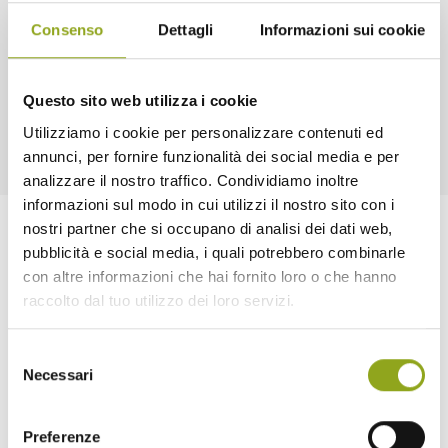
al numero 3493273095. Costo: il corso ha un pagamento
Consenso
Dettagli
Informazioni sui cookie
trimestrale, 12 lezioni al costo di 10 euro ciascuna. In
collaborazione con
Mare Culturale Urbano.
Questo sito web utilizza i cookie
Utilizziamo i cookie per personalizzare contenuti ed
annunci, per fornire funzionalità dei social media e per
analizzare il nostro traffico. Condividiamo inoltre
informazioni sul modo in cui utilizzi il nostro sito con i
nostri partner che si occupano di analisi dei dati web,
pubblicità e social media, i quali potrebbero combinarle
con altre informazioni che hai fornito loro o che hanno
raccolto dal tuo utilizzo dei loro servizi.
Selezione
Home
Necessari
del
consenso
La tua casa in UpTown
Preferenze
Tutti gli edifici