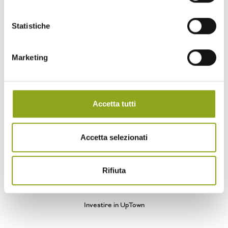
— Bliss UpTown
— Inspire UpTown
— Feel UpTown
Statistiche
Quartiere
Quartiere UpTown
Marketing
Benessere naturale a 360°
Cascina Spazio Vivo
Storie
Sostenibilità
Parco e Biodiversità
Accetta tutti
Progetti e iniziative
Biodiversità urbana
Vivere ad Arte
UpTown Luogo d'Arte
Accetta selezionati
100 sedie rosse
News ed Eventi
Rifiuta
News
Eventi
Investire in UpTown