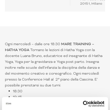
20151, Milano
Ogni mercoledì – dalle ore 18:30
MARE TRAINING –
HATHA YOGA
Tornano le lezioni di
Hatha
Yoga
con la
docente Luana Bruno, educatrice ed insegnante di Hatha
Yoga, Yoga per la gravidanza e Yoga post parto. Insegna
inoltre nelle scuole dell’infanzia la disciplina della danza e
del movimento creativo e coreografico. Ogni mercoledì
presso la Conference Hall al 2° piano della Cascina. E’
possibile prenotarsi su due turni:
18:30
19:45
attraverso il seguente indirizzo
training@maremilano.org
o