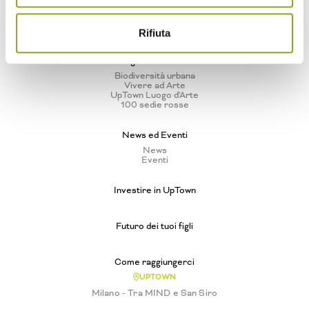
Cascina Spazio Vivo
Storie
Sostenibilità
Parco e Biodiversità
Rifiuta
Progetti e iniziative
Biodiversità urbana
Vivere ad Arte
UpTown Luogo d'Arte
100 sedie rosse
News ed Eventi
News
Eventi
Investire in UpTown
Futuro dei tuoi figli
Come raggiungerci
UPTOWN
Milano - Tra MIND e San Siro