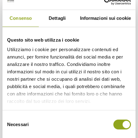
Quali sono i vantaggi del geotermico?
Consenso
Dettagli
Informazioni sui cookie
La scelta di un impianto geotermico non significa solo avere un
ambiente domestico confortevole sia d’estate che d’inverno,
Questo sito web utilizza i cookie
ma soprattutto adottare una
tecnologia all’avanguardia
,
rispettosa dell’ambiente e a basso impatto energetico.
Utilizziamo i cookie per personalizzare contenuti ed
annunci, per fornire funzionalità dei social media e per
Il geotermico domestico, infatti, è una soluzione fortemente
analizzare il nostro traffico. Condividiamo inoltre
consigliata per tutti gli edifici di nuova costruzione di cui è
possibile progettare l’impianto da zero; costituisce, però, una
informazioni sul modo in cui utilizzi il nostro sito con i
scelta vantaggiosa anche per gli edifici esistenti basate su
nostri partner che si occupano di analisi dei dati web,
caldaie alimentate a gasolio o GPL, combustibili fossili molto
pubblicità e social media, i quali potrebbero combinarle
costosi ed inquinanti.
con altre informazioni che hai fornito loro o che hanno
UPTOWN
è il primo quartiere di Milano interamente
raccolto dal tuo utilizzo dei loro servizi.
geotermico e teleriscaldato: scegliere un appartamento in
classe A significa costruire secondo le
regole della bioedilizia
e
acquistare immobili che garantiscono migliori performance e,
Selezione
allo stesso tempo, salvaguardano l’ambiente. Sfruttare questa
Necessari
tecnologia significa quindi fare una scelta consapevole per il
del
nostro pianeta, riducendo il consumo di combustibili fossili e
consenso
limitando le emissioni inquinanti con la l’occasione preziosa di