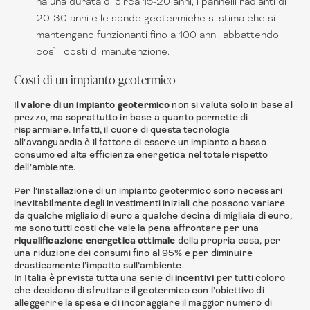
ha una durata di circa 15-20 anni, i pannelli radianti di
20-30 anni e le sonde geotermiche si stima che si
mantengano funzionanti fino a 100 anni, abbattendo
così i costi di manutenzione.
Costi di un impianto geotermico
Il
valore di un impianto geotermico
non si valuta solo in base al
prezzo, ma soprattutto in base a quanto permette di
risparmiare. Infatti, il cuore di questa tecnologia
all’avanguardia è il fattore di essere un impianto a basso
consumo ed alta efficienza energetica nel totale rispetto
dell’ambiente.
Per l’installazione di un impianto geotermico sono necessari
inevitabilmente degli investimenti iniziali che possono variare
da qualche migliaio di euro a qualche decina di migliaia di euro,
ma sono tutti costi che vale la pena affrontare per una
riqualificazione energetica ottimale
della propria casa, per
una riduzione dei consumi fino al 95% e per diminuire
drasticamente l’impatto sull’ambiente.
In Italia è prevista tutta una serie di
incentivi
per tutti coloro
che decidono di sfruttare il geotermico con l’obiettivo di
alleggerire la spesa e di incoraggiare il maggior numero di