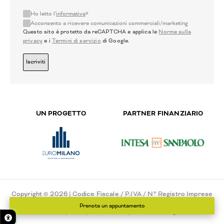
Ho letto l'
informativa
*
Acconsento a ricevere comunicazioni commerciali/marketing
Questo sito è protetto da reCAPTCHA e applica le
Norme sulla
privacy
e i
Termini di servizio
di Google.
Iscriviti
UN PROGETTO
PARTNER FINANZIARIO
Copyright © 2026 | Codice Fiscale / P.IVA / N° Registro Imprese
di Milano - 02775550151 - N° REA 111546
Prenota un appuntamento
Privacy Policy
Cookie Policy
Cookie settings