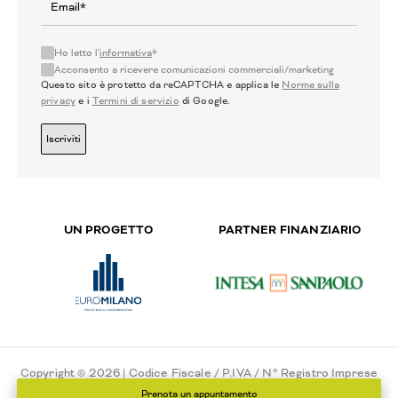
Ho letto l'
informativa
*
Acconsento a ricevere comunicazioni commerciali/marketing
Questo sito è protetto da reCAPTCHA e applica le
Norme sulla
privacy
e i
Termini di servizio
di Google.
Iscriviti
UN PROGETTO
PARTNER FINANZIARIO
Copyright © 2026 | Codice Fiscale / P.IVA / N° Registro Imprese
di Milano - 02775550151 - N° REA 111546
Prenota un appuntamento