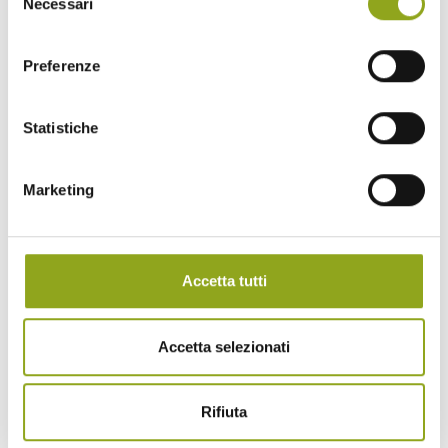
Necessari
del
consenso
Preferenze
Home
Statistiche
La tua casa in UpTown
Tutti gli edifici
— Bliss UpTown
— Inspire UpTown
Marketing
— Feel UpTown
Quartiere
Quartiere UpTown
Accetta tutti
Benessere naturale a 360°
Cascina Spazio Vivo
Storie
Sostenibilità
Parco e Biodiversità
Accetta selezionati
Progetti e iniziative
Vivere ad arte
Rifiuta
Biodiversità
Arte in uptown