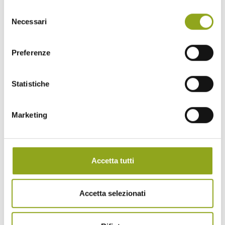
Selezione
Necessari
del
consenso
Preferenze
Home
Statistiche
La tua casa in UpTown
Tutti gli edifici
Marketing
— Bliss UpTown
— Inspire UpTown
— Feel UpTown
Quartiere
Accetta tutti
Quartiere UpTown
Benessere naturale a 360°
Cascina Spazio Vivo
Storie
Accetta selezionati
Sostenibilità
Parco e Biodiversità
Progetti e iniziative