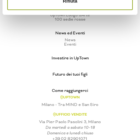
Rifiuta
Biodiversità urbana
Vivere ad Arte
UpTown Luogo d'Arte
100 sedie rosse
News ed Eventi
News
Eventi
Investire in UpTown
Futuro dei tuoi figli
Come raggiungerci
UPTOWN
Milano - Tra MIND e San Siro
UFFICIO VENDITE
Via Pier Paolo Pasolini 3, Milano
Da martedì a sabato 10-18
Domenica e lunedì chiuso
+39 02 82901071