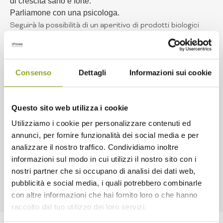
di crescita sano e forte.
Parliamone con una psicologa.
Seguirà la possibilità di un aperitivo di prodotti biologici
sotto i portici della Cascina, per scambiare due
chiacchiere e conoscersi.
Iscrizione obbligatoria compilando il seguente form
https://www.eventbrite.it/e/biglietti-comunicare-con-gli-
Consenso
Dettagli
Informazioni sui cookie
adolescenti-62347017608
COME RAGGIUNGERCI:
Questo sito web utilizza i cookie
Cascina Merlata, Via Pasolini, 3 - Mezzi: M1 fermata Molino
Dorino, autobus 35.
Utilizziamo i cookie per personalizzare contenuti ed
Cascina Merlata, Via Pasolini, 3 - Mezzi: M1 fermata
annunci, per fornire funzionalità dei social media e per
Molino Dorino, autobus 35.
analizzare il nostro traffico. Condividiamo inoltre
informazioni sul modo in cui utilizzi il nostro sito con i
nostri partner che si occupano di analisi dei dati web,
pubblicità e social media, i quali potrebbero combinarle
con altre informazioni che hai fornito loro o che hanno
raccolto dal tuo utilizzo dei loro servizi.