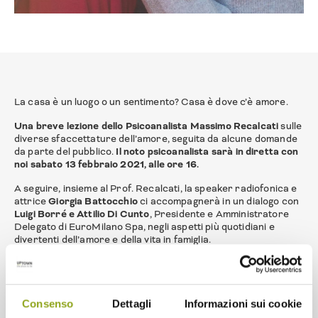
La casa è un luogo o un sentimento? Casa è dove c’è amore.
Una breve lezione dello Psicoanalista Massimo Recalcati
sulle
diverse sfaccettature dell’amore, seguita da alcune domande
da parte del pubblico.
Il noto psicoanalista sarà in diretta con
noi sabato 13 febbraio 2021, alle ore 16.
A seguire, insieme al Prof. Recalcati, la speaker radiofonica e
attrice
Giorgia Battocchio
ci accompagnerà in un dialogo con
Luigi Borré e Attilio Di Cunto
, Presidente e Amministratore
Delegato di EuroMilano Spa, negli aspetti più quotidiani e
divertenti dell’amore e della vita in famiglia.
Sabato 13 febbraio 2021, ore 16
Live streaming
sulla
pagina Facebook di UpTown
,
Youtube
e
Linkedin EuroMilano Spa
.
Consenso
Dettagli
Informazioni sui cookie