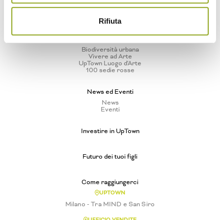
Storie
Sostenibilità
Parco e Biodiversità
Rifiuta
Progetti e iniziative
Biodiversità urbana
Vivere ad Arte
UpTown Luogo d'Arte
100 sedie rosse
News ed Eventi
News
Eventi
Investire in UpTown
Futuro dei tuoi figli
Come raggiungerci
UPTOWN
Milano - Tra MIND e San Siro
UFFICIO VENDITE