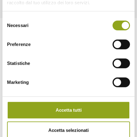
raccolto dal tuo utilizzo dei loro servizi.
Selezione
Necessari
del
consenso
Preferenze
Statistiche
Home
Marketing
La tua casa in UpTown
Tutti gli edifici
— Bliss UpTown
— Inspire UpTown
— Feel UpTown
Accetta tutti
Quartiere
Quartiere UpTown
Accetta selezionati
Benessere naturale a 360°
Cascina Spazio Vivo