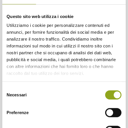
Questo sito web utilizza i cookie
Utilizziamo i cookie per personalizzare contenuti ed
annunci, per fornire funzionalità dei social media e per
analizzare il nostro traffico. Condividiamo inoltre
informazioni sul modo in cui utilizzi il nostro sito con i
no complicato e l'identificazione con questi moderni "Robin
nostri partner che si occupano di analisi dei dati web,
Hood".
Venite a discutere con noi e a scoprire questi film
.
pubblicità e social media, i quali potrebbero combinarle
PROGRAMMA CINEFORUM
: 22 Novembre ore 21.00 --
con altre informazioni che hai fornito loro o che hanno
>
TED BUNDY FASCINO CRIMINALE con Zac Efron e Lily
raccolto dal tuo utilizzo dei loro servizi.
Collins
29 Novembre ore 21.00 -->
MONSTER con
Charlize Theron
06 Dicembre ore 21.00 -->
INSIDE MAN
Selezione
con Clive Owen e Jodie Foster
13 Dicembre ore 21.00 --
Necessari
del
>
THE BLING RING con Emma Watson e Taissa Farminga
Il
consenso
Cineforum in Cascina è realizzato in Collaborazione con
Preferenze
PeroLab
ISCRIZIONE OBBLIGATORIA COMPILANDO IL
FORM