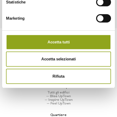
Statistiche
Marketing
Accetta tutti
Accetta selezionati
Home
Rifiuta
La tua casa in UpTown
Tutti gli edifici
— Bliss UpTown
— Inspire UpTown
— Feel UpTown
Quartiere