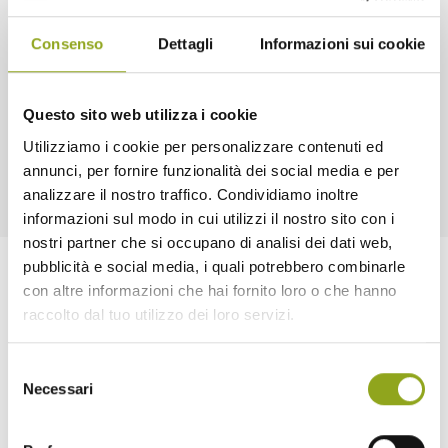
dove l'apprendimento non ha età e dove si costruiscono reti di
solidarietà e conoscenza.
Consenso
Dettagli
Informazioni sui cookie
Quando: Ogni martedì dalle ore 14:30 alle ore 16:30
Dove: Conference Hall, 2° Piano, Cascina Spazio Vivo, Via Pier
Paolo Pasolini 3, Milano
Questo sito web utilizza i cookie
Utilizziamo i cookie per personalizzare contenuti ed
annunci, per fornire funzionalità dei social media e per
analizzare il nostro traffico. Condividiamo inoltre
informazioni sul modo in cui utilizzi il nostro sito con i
nostri partner che si occupano di analisi dei dati web,
pubblicità e social media, i quali potrebbero combinarle
con altre informazioni che hai fornito loro o che hanno
raccolto dal tuo utilizzo dei loro servizi.
Selezione
Necessari
del
Home
consenso