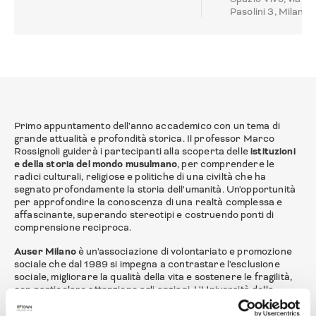
Pasolini 3, Milano
Primo appuntamento dell'anno accademico con un tema di
grande attualità e profondità storica. Il professor Marco
Rossignoli guiderà i partecipanti alla scoperta delle
istituzioni
e della storia del mondo musulmano
, per comprendere le
radici culturali, religiose e politiche di una civiltà che ha
segnato profondamente la storia dell'umanità. Un'opportunità
per approfondire la conoscenza di una realtà complessa e
affascinante, superando stereotipi e costruendo ponti di
comprensione reciproca.
Auser Milano
è un'associazione di volontariato e promozione
sociale che dal 1989 si impegna a contrastare l'esclusione
sociale, migliorare la qualità della vita e sostenere le fragilità,
con particolare attenzione agli anziani. L'Università della
Terza Età rappresenta uno dei progetti più significativi di
questa missione: un luogo dove le persone sono protagoniste,