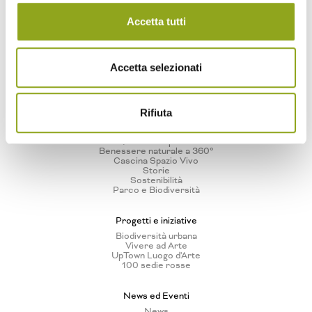
Home
Accetta tutti
La tua casa in UpTown
Tutti gli edifici
Accetta selezionati
— Bliss UpTown
— Inspire UpTown
— Feel UpTown
Rifiuta
Quartiere
Quartiere UpTown
Benessere naturale a 360°
Cascina Spazio Vivo
Storie
Sostenibilità
Parco e Biodiversità
Progetti e iniziative
Biodiversità urbana
Vivere ad Arte
UpTown Luogo d'Arte
100 sedie rosse
News ed Eventi
News