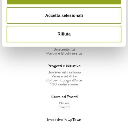
Tutti gli edifici
— Bliss UpTown
— Inspire UpTown
— Feel UpTown
Accetta selezionati
Quartiere
Quartiere UpTown
Rifiuta
Benessere naturale a 360°
Cascina Spazio Vivo
Storie
Sostenibilità
Parco e Biodiversità
Progetti e iniziative
Biodiversità urbana
Vivere ad Arte
UpTown Luogo d'Arte
100 sedie rosse
News ed Eventi
News
Eventi
Investire in UpTown