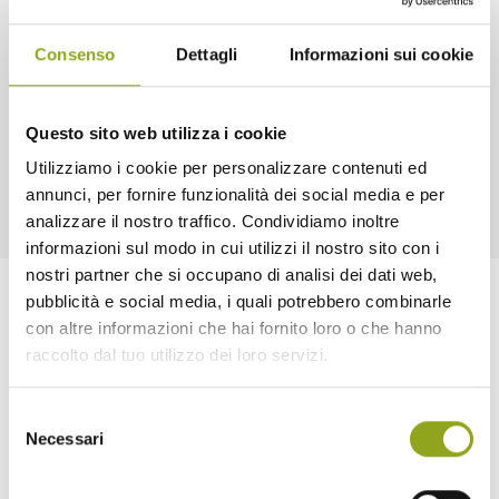
Preparati a vivere un’esperienza unica che ti farà viaggiare
tra le due sponde dell’Atlantico senza muoverti da Milano!
Consenso
Dettagli
Informazioni sui cookie
Per info ed iscrizioni: sabatino.annecchiarico@gmail.com – tel.
+39 340 655 9653
Questo sito web utilizza i cookie
Utilizziamo i cookie per personalizzare contenuti ed
annunci, per fornire funzionalità dei social media e per
analizzare il nostro traffico. Condividiamo inoltre
informazioni sul modo in cui utilizzi il nostro sito con i
nostri partner che si occupano di analisi dei dati web,
pubblicità e social media, i quali potrebbero combinarle
con altre informazioni che hai fornito loro o che hanno
raccolto dal tuo utilizzo dei loro servizi.
Selezione
Necessari
del
Home
consenso