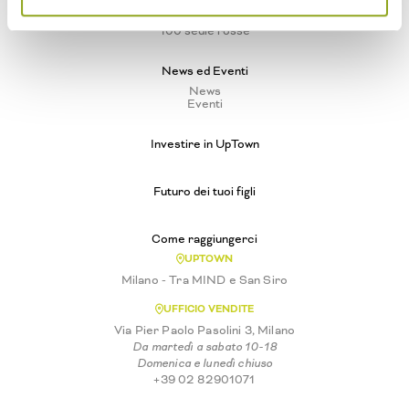
Vivere ad Arte
UpTown Luogo d'Arte
100 sedie rosse
News ed Eventi
News
Eventi
Investire in UpTown
Futuro dei tuoi figli
Come raggiungerci
UPTOWN
Milano - Tra MIND e San Siro
UFFICIO VENDITE
Via Pier Paolo Pasolini 3, Milano
Da martedì a sabato 10-18
Domenica e lunedì chiuso
+39 02 82901071