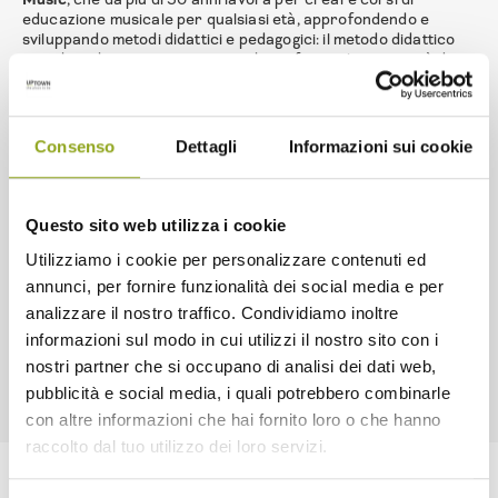
educazione musicale per qualsiasi età, approfondendo e
sviluppando metodi didattici e pedagogici: il metodo didattico
Yamaha si basa su un principio che enfatizza la creatività di
ciascun musicista, dove la musica deve essere uno strumento
che aiuta a crescere e a vivere sani, felici e in armonia con se
stessi e con gli altri.
Consenso
Dettagli
Informazioni sui cookie
Dettagli del corso:
Orario: Ogni venerdì 17:30-18:30
Età: 4-5 anni
Questo sito web utilizza i cookie
Dove: Scuola Mc music point, 2° piano di Cascina Spazio Vivo,
via Pasolini 3, Milano
Utilizziamo i cookie per personalizzare contenuti ed
Per info ed iscrizioni: cascinamerlata@scuoladimusicamc.it –
annunci, per fornire funzionalità dei social media e per
02 3962 7763
analizzare il nostro traffico. Condividiamo inoltre
informazioni sul modo in cui utilizzi il nostro sito con i
nostri partner che si occupano di analisi dei dati web,
pubblicità e social media, i quali potrebbero combinarle
con altre informazioni che hai fornito loro o che hanno
raccolto dal tuo utilizzo dei loro servizi.