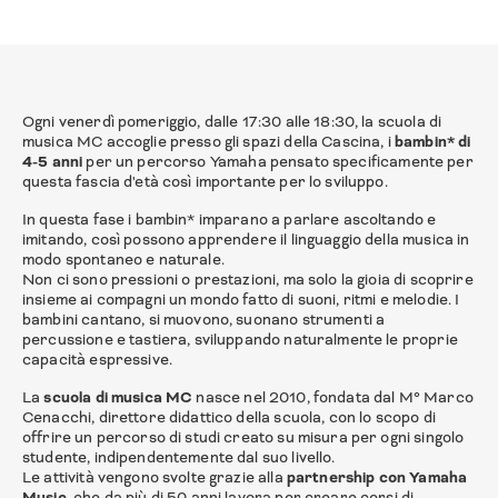
Ogni venerdì pomeriggio, dalle 17:30 alle 18:30, la scuola di
musica MC accoglie presso gli spazi della Cascina, i
bambin* di
4-5 anni
per un percorso Yamaha pensato specificamente per
questa fascia d'età così importante per lo sviluppo.
In questa fase i bambin* imparano a parlare ascoltando e
imitando, così possono apprendere il linguaggio della musica in
modo spontaneo e naturale.
Non ci sono pressioni o prestazioni, ma solo la gioia di scoprire
insieme ai compagni un mondo fatto di suoni, ritmi e melodie. I
bambini cantano, si muovono, suonano strumenti a
percussione e tastiera, sviluppando naturalmente le proprie
capacità espressive.
La
scuola di musica MC
nasce nel 2010, fondata dal M° Marco
Cenacchi, direttore didattico della scuola, con lo scopo di
offrire un percorso di studi creato su misura per ogni singolo
studente, indipendentemente dal suo livello.
Le attività vengono svolte grazie alla
partnership con Yamaha
Music
, che da più di 50 anni lavora per creare corsi di