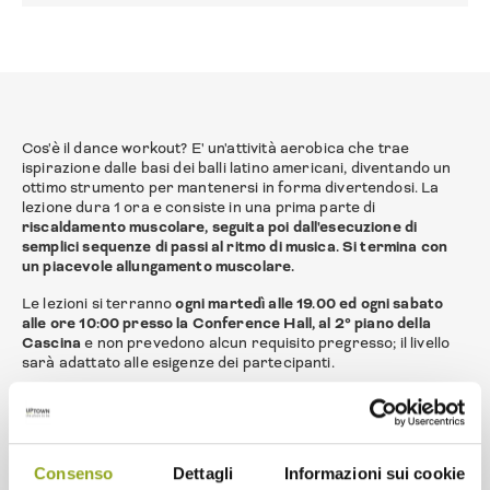
Cos'è il dance workout? E' un'attività aerobica che trae
ispirazione dalle basi dei balli latino americani, diventando un
ottimo strumento per mantenersi in forma divertendosi. La
lezione dura 1 ora e consiste in una prima parte di
riscaldamento muscolare, seguita poi dall'esecuzione di
semplici sequenze di passi al ritmo di musica. Si termina con
un piacevole allungamento muscolare.
Le lezioni si terranno
ogni martedì alle 19.00 ed ogni sabato
alle ore 10:00 presso la Conference Hall, al 2° piano della
Cascina
e non prevedono alcun requisito pregresso; il livello
sarà adattato alle esigenze dei partecipanti.
Costo: 10 euro
A cura di Giuliana Cucco, Danza il tuo viaggio.
Consenso
Dettagli
Informazioni sui cookie
Per info ed iscrizioni: giuliana@danzailtuoviaggio.com