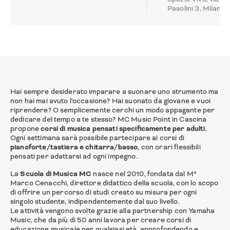
Pasolini 3, Milano
Hai sempre desiderato imparare a suonare uno strumento ma
non hai mai avuto l'occasione? Hai suonato da giovane e vuoi
riprendere? O semplicemente cerchi un modo appagante per
dedicare del tempo a te stesso? MC Music Point in Cascina
propone
corsi di musica pensati specificamente per adulti.
Ogni settimana sarà possibile partecipare ai corsi di
pianoforte/tastiera e chitarra/basso
, con orari flessibili
pensati per adattarsi ad ogni impegno.
La
Scuola di Musica MC
nasce nel 2010, fondata dal M°
Marco Cenacchi, direttore didattico della scuola, con lo scopo
di offrire un percorso di studi creato su misura per ogni
singolo studente, indipendentemente dal suo livello.
Le attività vengono svolte grazie alla partnership con Yamaha
Music, che da più di 50 anni lavora per creare corsi di
educazione musicale per qualsiasi età, approfondendo e