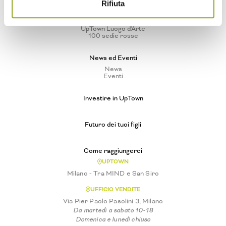
Progetti e iniziative
Rifiuta
Biodiversità urbana
Vivere ad Arte
UpTown Luogo d'Arte
100 sedie rosse
News ed Eventi
News
Eventi
Investire in UpTown
Futuro dei tuoi figli
Come raggiungerci
UPTOWN
Milano - Tra MIND e San Siro
UFFICIO VENDITE
Via Pier Paolo Pasolini 3, Milano
Da martedì a sabato 10-18
Domenica e lunedì chiuso