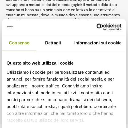
sviluppando metodi didattici e pedagogici: il metodo didattico
Yamaha si basa su un principio che enfatizza la creatività di
ciascun musicista, dove la musica deve essere uno strumento
che aiuta a crescere e a vivere sani, felici e in armonia con se
stessi e con gli altri.
Dettagli dei corsi
Orario: Giovedì ore 16:00 |ore 17:00 |ore 18:00 -
Consenso
Dettagli
Informazioni sui cookie
chitarra/basso
Giovedì ore 18:30 |ore 19:30 - pianoforte/tastiera
Venerdì ore 17:00 |ore 18:00 - chitarra
Sabato ore 14:30 - pianoforte/tastiera
Questo sito web utilizza i cookie
Dove: Scuola MC Music Point, 2° piano di Cascina Spazio Vivo,
via Pasolini 3, Milano
Utilizziamo i cookie per personalizzare contenuti ed
Per info ed iscrizioni: cascinamerlata@scuoladimusicamc.it –
annunci, per fornire funzionalità dei social media e per
02 3962 7763
analizzare il nostro traffico. Condividiamo inoltre
informazioni sul modo in cui utilizzi il nostro sito con i
nostri partner che si occupano di analisi dei dati web,
pubblicità e social media, i quali potrebbero combinarle
con altre informazioni che hai fornito loro o che hanno
raccolto dal tuo utilizzo dei loro servizi.