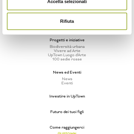
Accetta selezionati
Quartiere UpTown
Benessere naturale a 360°
Cascina Spazio Vivo
Storie
Rifiuta
Sostenibilità
Parco e Biodiversità
Progetti e iniziative
Biodiversità urbana
Vivere ad Arte
UpTown Luogo d'Arte
100 sedie rosse
News ed Eventi
News
Eventi
Investire in UpTown
Futuro dei tuoi figli
Come raggiungerci
UPTOWN