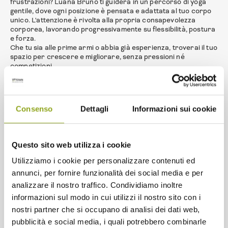
frustrazioni? Luana Bruno ti guiderà in un percorso di yoga
gentile, dove ogni posizione è pensata e adattata al tuo corpo
unico. L'attenzione è rivolta alla propria consapevolezza
corporea, lavorando progressivamente su flessibilità, postura
e forza.
Che tu sia alle prime armi o abbia già esperienza, troverai il tuo
spazio per crescere e migliorare, senza pressioni né
competizioni.
Per info ed iscrizioni: cosa@luanabruno.it
Seconda Sessione: Chiara Taviani
Orario: 19:45 - 19:45
Consenso
Dettagli
Informazioni sui cookie
Per chi cerca una pratica più energizzante, Chiara Taviani
propone un Hatha Yoga dinamico pensato per risvegliare il
corpo e liberare la mente dallo stress quotidiano. Una
sessione dedicata interamente a te stesso, dove movimento e
Questo sito web utilizza i cookie
respirazione si fondono in un momento di pura cura
personale.
Utilizziamo i cookie per personalizzare contenuti ed
La sua esperienza nel movimento del corpo si traduce in una
annunci, per fornire funzionalità dei social media e per
pratica yoga ricca, fluida e profondamente trasformativa.
Per info ed iscrizioni: training@maremilano.org
analizzare il nostro traffico. Condividiamo inoltre
informazioni sul modo in cui utilizzi il nostro sito con i
nostri partner che si occupano di analisi dei dati web,
pubblicità e social media, i quali potrebbero combinarle