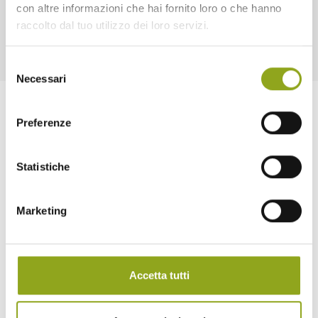
con altre informazioni che hai fornito loro o che hanno
raccolto dal tuo utilizzo dei loro servizi.
Selezione
Necessari
del
consenso
Preferenze
Statistiche
Home
Marketing
La tua casa in UpTown
Tutti gli edifici
— Bliss UpTown
Accetta tutti
— Inspire UpTown
— Feel UpTown
Quartiere